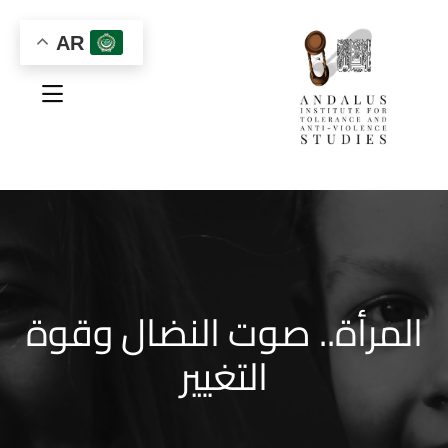
AR
المرأة.. صوت النضال وقوة
التغيير