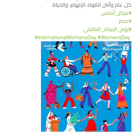
‏كل عام وأنتن القوة، الإلهام، والحياة
#مركز_أندلس
#مصر
#يوم_المراة_العالمي
‬⁩ ‏⁦‪
#WomensDay
‬⁩ ⁦‪
#InternationalWomensDay