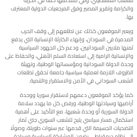
للشعب الفلسطيني، وفي مقدمتها حقه في الحرية
والكرامة وتقرير المصير وفق المرجعيات الدولية المعترف
بها.
ويعبر الموقعون كذلك عن تطلعهم إلى وقف الحرب
المدمرة في السودان، وإنهاء الكارثة الإنسانية التي يدفع
ثمنها ملايين السودانيين، ودعم كل الجهود السياسية
والإنسانية الرامية إلى استعادة السلم الأهلي، والحفاظ على
وحدة الدولة السودانية ومؤسساتها الوطنية، وتهيئة
الظروف اللازمة لعملية سياسية جامعة تحقق تطلعات
الشعب السوداني في الأمن والاستقرار والتنمية.
كما يؤكد الموقعون دعمهم لاستقرار سوريا ووحدة
أراضيها وسيادتها الوطنية، ورفض كل ما يهدد سلامة
الدولة السورية أو وحدة شعبها، مع التأكيد على أهمية
استكمال مسار سياسي يتيح للشعب السوري جني ثمار
التضحيات الجسيمة التي قدمها عبر سنوات طويلة، وصولًا
إلى نظام ديمقراطي يضمن المشاركة السياسية وسيادة