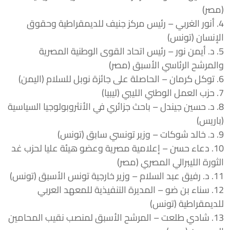
(مصر)
4. أنور الغربي – رئيس مركز جنيف للديمقراطية وحقوق
الإنسان (تونس)
5. د. أيمن نور – رئيس اتحاد القوى الوطنية المصرية
والمرشح الرئاسي الأسبق (مصر)
6. توكل كرمان – الحاصلة على جائزة نوبل للسلام (اليمن)
7. حزب العمل الوطني الليبي (ليبيا)
8. د. حسين جيندل – باحث جزائري في الأنثروبولوجيا السياسية
(باريس)
9. د. خالد شوكات – وزير تونسي سابق (تونس)
10. دعاء حسن – إعلامية مصرية وعضو هيئة عليا لحزب غد
الثورة الليبرالي المصري (مصر)
11. د. رفيق عبد السلام – وزير خارجية تونس الأسبق (تونس)
12. سناء بن ضو – المديرة التنفيذية للمعهد العربي
للديمقراطية (تونس)
13. شادي طلعت – المرشح الأسبق لمنصب نقيب المحامين