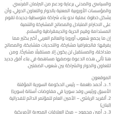
والسياسي والمدني برعاية ودعم من البرلمان الفرنسي
والمؤسسات الأوروبية المعنية بالحوار والتعاون الدولي، وأن
يشكل خطوة عملية نحو بناء شراكة متوسطية جديدة تقوم
على الاحترام المتبادل والمصالح المشتركة والتنمية
المستدامة وقيم الحرية والديمقراطية والسلام.
إن ما يجمع شعوب أوروبا والعالم العربي أكبر بكثير مما
يفرقها؛ فالجغرافيا مشتركة، والتحديات متشابكة، والمصالح
متداخلة، والمستقبل لن يكون إلا مستقبلًا مشتركًا. ومن
هنا تأتي هذه الدعوة بوصفها مساهمة في بناء أفق جديد
للتعاون والحوار والشراكة بين شعوب الضفتين.
الموقعون
1. د. أحمد طعمة – رئيس الحكومة السورية المؤقتة
الأسبق ورئيس وفد سوريا في مفاوضات أستانة (سوريا)
2. ألفريد الرياشي – الأمين العام للمؤتمر الدائم للفدرالية
(لبنان)
3. د. أمين محمود – مركز العلاقات المصرية الأمريكية