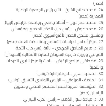
(مصر)
24. محمد صلاح الشيخ – نائب رئيس الجمعية الوطنية
المصرية (مصر)
25. محمد عمر حبيل – أستاذ جامعي بجامعة طرابلس (ليبيا)
26. محمد عوض – رئيس حزب الخضر المصري ومؤسس
ومنسق منتدى الخضر الأفروآسيوي (مصر)
27. مركز أندلس لدراسات التسامح ومناهضة العنف (مصر)
28. د. مريم الصادق المهدي – نائبة رئيس حزب الأمة
القومي ووزيرة خارجية السودان للفترة الانتقالية (السودان)
29. مصطفى مراجع الرغيض – باحث بالمركز الليبي للحركات
والتنمية
30. المعهد العربي للديمقراطية (تونس)
31. المنصف المرزوقي – الرئيس التونسي الأسبق (تونس)
32. المؤسسة العربية لدعم المجتمع المدني وحقوق
الإنسان (مصر)
33. د. ميادة سوار الذهب – رئيس الحزب الليبرالي
الديمقراطي السوداني (السودان)