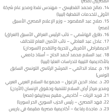
المصريين (مصر)
14. صالح محمد الفطيسي – مهندس نفط ومدير عام شركة
الأولى للخدمات النفطية (ليبيا)
15. صلاح عبد المقصود – وزير الإعلام المصري الأسبق
(مصر)
16. طارق الهاشمي – نائب الرئيس العراقي الأسبق (العراق)
17. عادل عبد العاطي – نائب الأمين العام للتحالف
الديمقراطي الأفريقي للحرية والتقدم (السودان)
18. عبد السلام محمد أحمد الحاج – أستاذ جامعي
بالأكاديمية الليبية للدراسات العليا (ليبيا)
19. م. عماد الدائمي – المرشح الرئاسي التونسي السابق
(تونس)
20. د. عماد الدين الزغول – مجموعة السلام العربي العربي
ومدير مركز أرض السلام للتنمية وحقوق الإنسان (الأردن)
21. فريد الزيات – أكاديمي مقيم بسراييفو (مصر)
22. فهد المصري – رئيس الحزب السوري الحر (سوريا)
23. د. ماجدة رفاعة – أكاديمية مصرية مقيمة في باريس