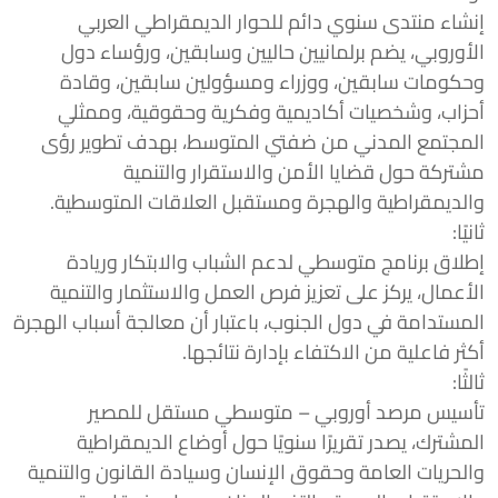
إنشاء منتدى سنوي دائم للحوار الديمقراطي العربي
الأوروبي، يضم برلمانيين حاليين وسابقين، ورؤساء دول
وحكومات سابقين، ووزراء ومسؤولين سابقين، وقادة
أحزاب، وشخصيات أكاديمية وفكرية وحقوقية، وممثلي
المجتمع المدني من ضفتي المتوسط، بهدف تطوير رؤى
مشتركة حول قضايا الأمن والاستقرار والتنمية
والديمقراطية والهجرة ومستقبل العلاقات المتوسطية.
ثانيًا:
إطلاق برنامج متوسطي لدعم الشباب والابتكار وريادة
الأعمال، يركز على تعزيز فرص العمل والاستثمار والتنمية
المستدامة في دول الجنوب، باعتبار أن معالجة أسباب الهجرة
أكثر فاعلية من الاكتفاء بإدارة نتائجها.
ثالثًا:
تأسيس مرصد أوروبي – متوسطي مستقل للمصير
المشترك، يصدر تقريرًا سنويًا حول أوضاع الديمقراطية
والحريات العامة وحقوق الإنسان وسيادة القانون والتنمية