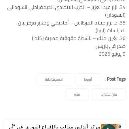
34. نزار عبد العزيز – الحزب الاتحادي الديمقراطي السوداني
(السودان)
35. د. نزار ميلاد الفرطاس – أكاديمي ومدير مركز بيان
للدراسات (ليبيا)
36. نغين ملك – ناشطة حقوقية مصرية (كندا)
صدر في باريس
9 يونيو 2026
Post Tags :
أوروبا
الديموقراطية
بيان مشترك
مصر
مركز أندلس يطالب بالإفراج الفوري عن “أم