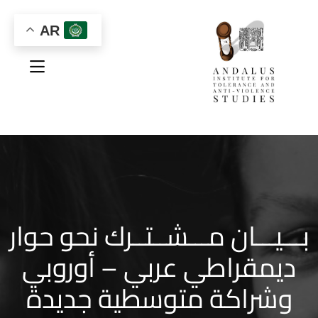
AR
بـــيـــان مـــشــتــرك نحو حوار
ديمقراطي عربي – أوروبي
وشراكة متوسطية جديدة