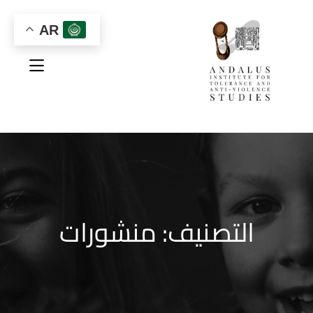
AR
التصنيف:
منشورات